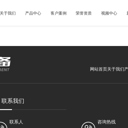
关于我们
产品中心
客户案例
荣誉资质
视频中心
网站首页
关于我们
联系我们
联系人
咨询热线